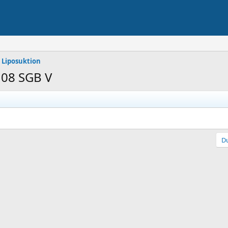
r Liposuktion
108 SGB V
Du